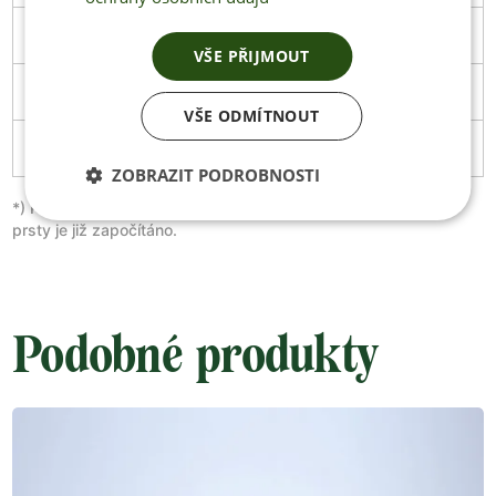
47
305
111
Stáhnout
VŠE PŘIJMOUT
48
313
114
Stáhnout
VŠE ODMÍTNOUT
49
319
119
ZOBRAZIT PODROBNOSTI
*) Prosím nepřidávejte žádné další milimetry, extra místo pro
prsty je již započítáno.
Podobné produkty