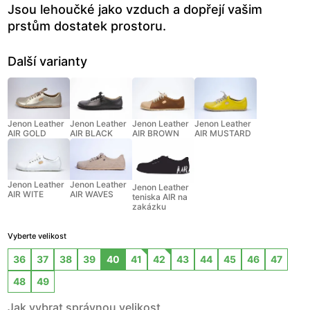
Jsou lehoučké jako vzduch a dopřejí vašim
prstům dostatek prostoru.
Další varianty
Jenon Leather
Jenon Leather
Jenon Leather
Jenon Leather
AIR GOLD
AIR BLACK
AIR BROWN
AIR MUSTARD
Jenon Leather
Jenon Leather
Jenon Leather
AIR WITE
AIR WAVES
teniska AIR na
zakázku
Vyberte velikost
36
37
38
39
40
41
42
43
44
45
46
47
48
49
Jak vybrat správnou velikost