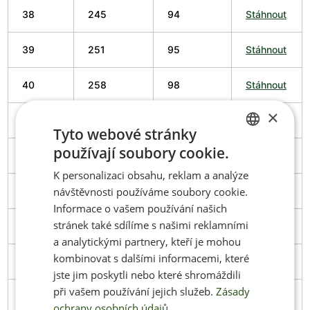
38
245
94
Stáhnout
39
251
95
Stáhnout
40
258
98
Stáhnout
×
41
266
102
Stáhnout
Tyto webové stránky
používají soubory cookie.
CZECH
42
274
102
Stáhnout
K personalizaci obsahu, reklam a analýze
ENGLISH
návštěvnosti používáme soubory cookie.
43
279
103
Stáhnout
Informace o vašem používání našich
stránek také sdílíme s našimi reklamními
44
286
106
Stáhnout
a analytickými partnery, kteří je mohou
kombinovat s dalšími informacemi, které
45
291
106
Stáhnout
jste jim poskytli nebo které shromáždili
při vašem používání jejich služeb.
Zásady
46
297
108
Stáhnout
ochrany osobních údajů