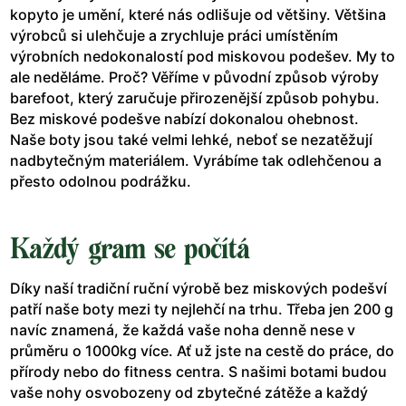
kopyto je umění, které nás odlišuje od většiny. Většina
výrobců si ulehčuje a zrychluje práci umístěním
výrobních nedokonalostí pod miskovou podešev. My to
ale neděláme. Proč? Věříme v původní způsob výroby
barefoot, který zaručuje přirozenější způsob pohybu.
Bez miskové podešve nabízí dokonalou ohebnost.
Naše boty jsou také velmi lehké, neboť se nezatěžují
nadbytečným materiálem. Vyrábíme tak odlehčenou a
přesto odolnou podrážku.
Každý gram se počítá
Díky naší tradiční ruční výrobě bez miskových podešví
patří naše boty mezi ty nejlehčí na trhu. Třeba jen 200 g
navíc znamená, že každá vaše noha denně nese v
průměru o 1000kg více. Ať už jste na cestě do práce, do
přírody nebo do fitness centra. S našimi botami budou
vaše nohy osvobozeny od zbytečné zátěže a každý