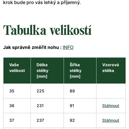
krok bude pro vás lehký a příjemný.
Tabulka velikostí
Jak správně změřit nohu :
INFO
Vaše
Délka
Šířka
Vzorová
velikost
stélky
stélky
stélka
[mm]
[mm]
35
225
89
36
231
91
Stáhnout
37
237
92
Stáhnout