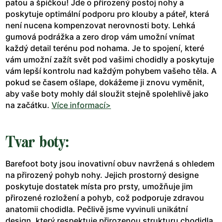
patou a špičkou! Jde o přirozený postoj nohy a
poskytuje optimální podporu pro klouby a páteř, která
není nucena kompenzovat nerovnosti boty. Lehká
gumová podrážka a zero drop vám umožní vnímat
každý detail terénu pod nohama. Je to spojení, které
vám umožní zažít svět pod vašimi chodidly a poskytuje
vám lepší kontrolu nad každým pohybem vašeho těla. A
pokud se časem ošlape, dokážeme ji znovu vyměnit,
aby vaše boty mohly dál sloužit stejně spolehlivě jako
na začátku.
Více informací>
Tvar boty:
Barefoot boty jsou inovativní obuv navržená s ohledem
na přirozený pohyb nohy. Jejich prostorný designe
poskytuje dostatek místa pro prsty, umožňuje jim
přirozené rozložení a pohyb, což podporuje zdravou
anatomii chodidla. Pečlivě jsme vyvinuli unikátní
design, který respektuje přirozenou strukturu chodidla.