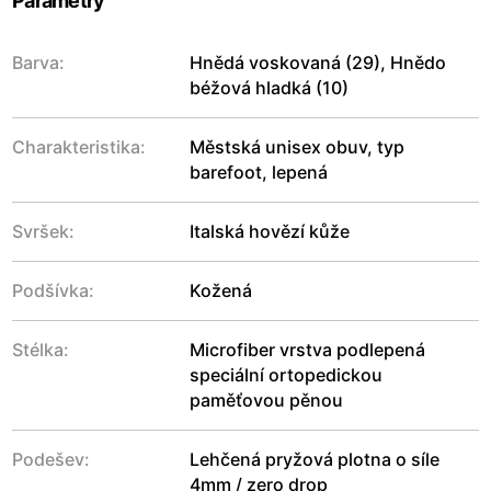
Parametry
Barva:
Hnědá voskovaná (29), Hnědo
béžová hladká (10)
Charakteristika:
Městská unisex obuv, typ
barefoot, lepená
Svršek:
Italská hovězí kůže
Podšívka:
Kožená
Stélka:
Microfiber vrstva podlepená
speciální ortopedickou
paměťovou pěnou
Podešev:
Lehčená pryžová plotna o síle
4mm / zero drop