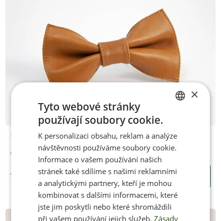
×
Tyto webové stránky
používají soubory cookie.
CZECH
K personalizaci obsahu, reklam a analýze
Skladem
ENGLISH
návštěvnosti používáme soubory cookie.
Jenon Leather kožený motýlek WHISKY
Informace o vašem používání našich
stránek také sdílíme s našimi reklamními
750 Kč
KOUPIT
a analytickými partnery, kteří je mohou
kombinovat s dalšími informacemi, které
jste jim poskytli nebo které shromáždili
při vašem používání jejich služeb.
Zásady