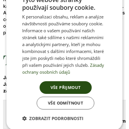
každá vaše noha denně nese v průměru o 1000kg více.
používají soubory cookie.
CZECH
Ať už jste na cestě do práce, do přírody nebo do fitness
K personalizaci obsahu, reklam a analýze
ENGLISH
centra. S našimi botami budou vaše nohy osvobozeny
návštěvnosti používáme soubory cookie.
od zbytečné zátěže a každý krok bude pro vás lehký a
Informace o vašem používání našich
příjemný.
stránek také sdílíme s našimi reklamními
a analytickými partnery, kteří je mohou
kombinovat s dalšími informacemi, které
Tabulka velikostí
jste jim poskytli nebo které shromáždili
při vašem používání jejich služeb.
Zásady
ochrany osobních údajů
Jak správně změřit nohu:
INFO
Jak správně změřit nohu pro výrobu velikosti na
VŠE PŘIJMOUT
zakázku:
INFO
VŠE ODMÍTNOUT
Vaše
Délka
Šířka
Obvod
velikost
stélky
stélky [mm]
prstních
ZOBRAZIT PODROBNOSTI
[mm]
kloubů [m