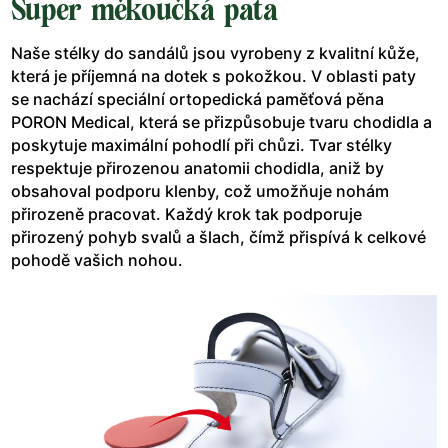
Super měkoučká pata
Naše stélky do sandálů jsou vyrobeny z kvalitní kůže,
která je příjemná na dotek s pokožkou. V oblasti paty
se nachází speciální ortopedická paměťová pěna
PORON Medical, která se přizpůsobuje tvaru chodidla a
poskytuje maximální pohodlí při chůzi. Tvar stélky
respektuje přirozenou anatomii chodidla, aniž by
obsahoval podporu klenby, což umožňuje nohám
přirozeně pracovat. Každý krok tak podporuje
přirozený pohyb svalů a šlach, čímž přispívá k celkové
pohodě vašich nohou.