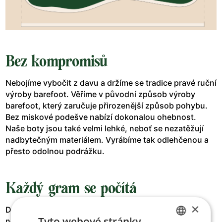
Bez kompromisů
Nebojíme vybočit z davu a držíme se tradice pravé ruční
výroby barefoot. Věříme v původní způsob výroby
barefoot, který zaručuje přirozenější způsob pohybu.
Bez miskové podešve nabízí dokonalou ohebnost.
Naše boty jsou také velmi lehké, neboť se nezatěžují
nadbytečným materiálem. Vyrábíme tak odlehčenou a
přesto odolnou podrážku.
Každý gram se počítá
×
Díky naší tradiční ruční výrobě patří naše boty mezi ty
Tyto webové stránky
nejlehčí na trhu. Třeba jen 200 g navíc znamená, že