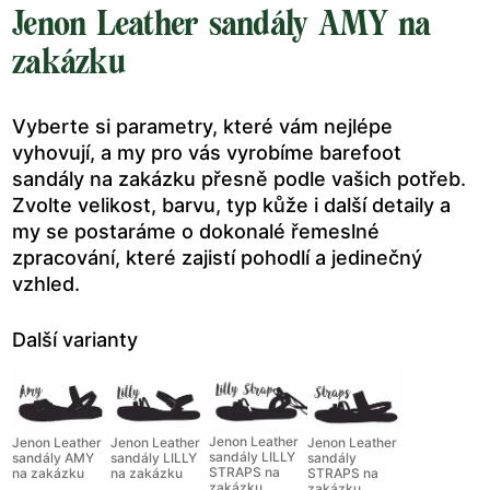
Jenon Leather sandály AMY na
zakázku
Vyberte si parametry, které vám nejlépe
vyhovují, a my pro vás vyrobíme barefoot
sandály na zakázku přesně podle vašich potřeb.
Zvolte velikost, barvu, typ kůže i další detaily a
my se postaráme o dokonalé řemeslné
zpracování, které zajistí pohodlí a jedinečný
vzhled.
Další varianty
Jenon Leather
Jenon Leather
Jenon Leather
Jenon Leather
sandály LILLY
sandály AMY
sandály LILLY
sandály
STRAPS na
na zakázku
na zakázku
STRAPS na
zakázku
zakázku