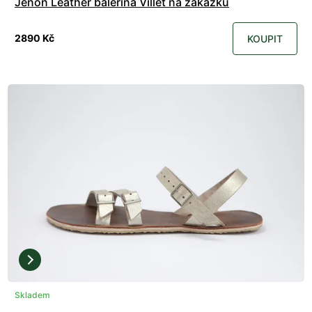
Jenon Leather balerína Villet na zakázku
2890 Kč
KOUPIT
Skladem