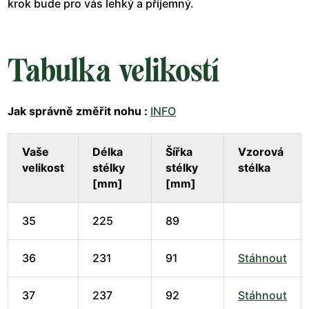
krok bude pro vás lehký a příjemný.
Tabulka velikostí
Jak správně změřit nohu :
INFO
Vaše
Délka
Šířka
Vzorová
velikost
stélky
stélky
stélka
[mm]
[mm]
35
225
89
36
231
91
Stáhnout
37
237
92
Stáhnout