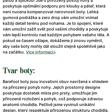
patou a špičkou! Jde o přirozený postoj nohy a
poskytuje optimální podporu pro klouby a páteř, která
není nucena kompenzovat nerovnosti boty. Lehká
gumová podrážka a zero drop vám umožní vnímat
každý detail terénu pod nohama. Je to spojení, které
vám umožní zažít svět pod vašimi chodidly a poskytuje
vám lepší kontrolu nad každým pohybem vašeho těla. A
pokud se časem ošlape, dokážeme ji znovu vyměnit,
aby vaše boty mohly dál sloužit stejně spolehlivě jako
na začátku.
Více informací>
Tvar boty:
Barefoot boty jsou inovativní obuv navržená s ohledem
na přirozený pohyb nohy. Jejich prostorný designe
poskytuje dostatek místa pro prsty, umožňuje jim
přirozené rozložení a pohyb, což podporuje zdravou
anatomii chodidla. Pečlivě jsme vyvinuli unikátní
design, který respektuje přirozenou strukturu chodidla.