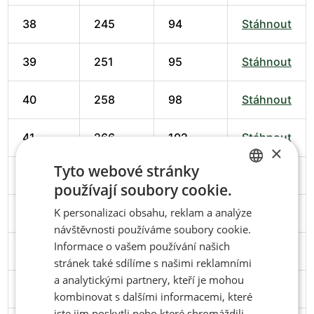
38
245
94
Stáhnout
39
251
95
Stáhnout
40
258
98
Stáhnout
41
266
102
Stáhnout
×
Tyto webové stránky
42
274
102
Stáhnout
používají soubory cookie.
CZECH
K personalizaci obsahu, reklam a analýze
43
279
103
Stáhnout
ENGLISH
návštěvnosti používáme soubory cookie.
Informace o vašem používání našich
44
286
106
Stáhnout
stránek také sdílíme s našimi reklamními
a analytickými partnery, kteří je mohou
45
291
106
Stáhnout
kombinovat s dalšími informacemi, které
jste jim poskytli nebo které shromáždili