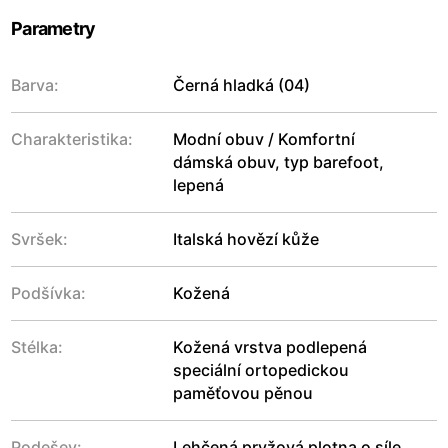
Parametry
Barva:
Černá hladká (04)
Charakteristika:
Modní obuv / Komfortní
dámská obuv, typ barefoot,
lepená
Svršek:
Italská hovězí kůže
Podšívka:
Kožená
Stélka:
Kožená vrstva podlepená
speciální ortopedickou
paměťovou pěnou
Podešev:
Lehčená pryžová plotna o síle