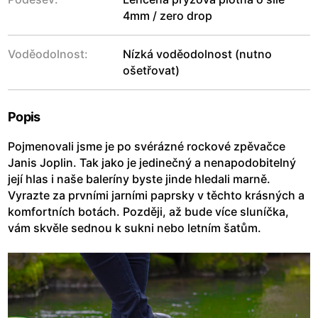
4mm / zero drop
Voděodolnost:
Nízká voděodolnost (nutno
ošetřovat)
Popis
Pojmenovali jsme je po svérázné rockové zpěvačce
Janis Joplin. Tak jako je jedinečný a nenapodobitelný
její hlas i naše baleríny byste jinde hledali marně.
Vyrazte za prvními jarními paprsky v těchto krásných a
komfortních botách. Později, až bude více sluníčka,
vám skvěle sednou k sukni nebo letním šatům.