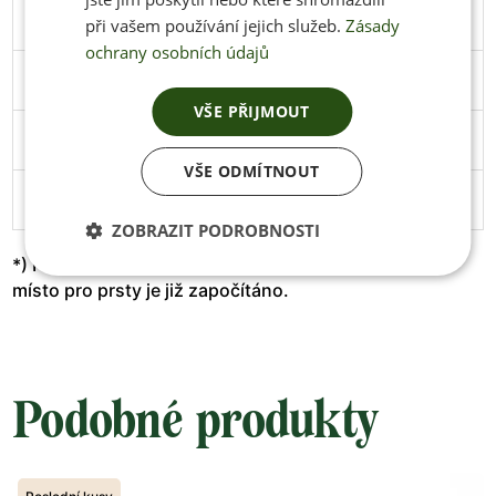
46
297
108
Stáhnout
při vašem používání jejich služeb.
Zásady
ochrany osobních údajů
47
305
111
Stáhnout
VŠE PŘIJMOUT
48
313
114
Stáhnout
VŠE ODMÍTNOUT
49
319
119
ZOBRAZIT PODROBNOSTI
*) Prosím nepřidávejte žádné další milimetry, extra
místo pro prsty je již započítáno.
Podobné produkty