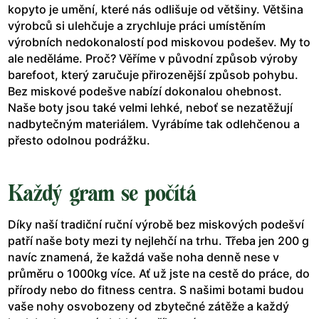
kopyto je umění, které nás odlišuje od většiny. Většina
výrobců si ulehčuje a zrychluje práci umístěním
výrobních nedokonalostí pod miskovou podešev. My to
ale neděláme. Proč? Věříme v původní způsob výroby
barefoot, který zaručuje přirozenější způsob pohybu.
Bez miskové podešve nabízí dokonalou ohebnost.
Naše boty jsou také velmi lehké, neboť se nezatěžují
nadbytečným materiálem. Vyrábíme tak odlehčenou a
přesto odolnou podrážku.
Každý gram se počítá
Díky naší tradiční ruční výrobě bez miskových podešví
patří naše boty mezi ty nejlehčí na trhu. Třeba jen 200 g
navíc znamená, že každá vaše noha denně nese v
průměru o 1000kg více. Ať už jste na cestě do práce, do
přírody nebo do fitness centra. S našimi botami budou
vaše nohy osvobozeny od zbytečné zátěže a každý