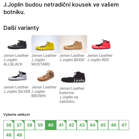
J.Joplin budou netradiční kousek ve vašem
botníku.
Další varianty
Jenon Leather
Jenon Leather
Jenon Leather
Jenon Leather
J.Joplin
J.Joplin
J.Joplin BEIGE
J.Joplin RED
ALLBLACK
MUSTARD
Jenon Leather
Jenon Leather
Jenon Leather
J.Joplin SILVER
J.Joplin
balerína
BROWN
J.Joplin na
zakázku
Vyberte velikost
36
37
38
39
40
41
42
43
44
45
46
47
48
49