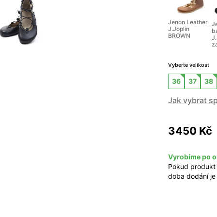
Jenon Leather
J
J.Joplin
b
BROWN
J
z
Vyberte velikost
36
37
38
Jak vybrat s
3450 Kč
Vyrobíme po o
Pokud produkt
doba dodání je