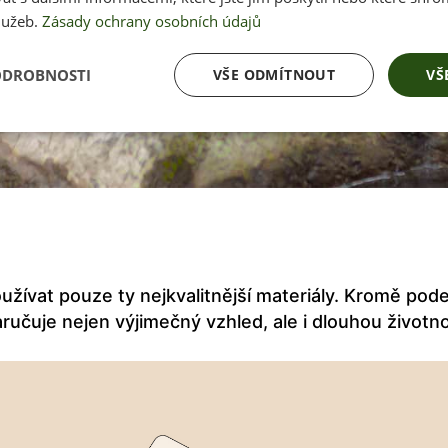
lužeb.
Zásady ochrany osobních údajů
ODROBNOSTI
VŠE ODMÍTNOUT
VŠ
užívat pouze ty nejkvalitnější materiály. Kromě pode
aručuje nejen výjimečný vzhled, ale i dlouhou životn