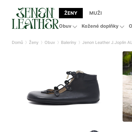
ŽENY
MUŽI
Obuv
Kožené doplňky
O
Domů
Ženy
Obuv
Baleríny
Jenon Leather J.Joplin 