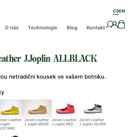
CS
EN
O nás
Technologie
Blog
Kontakt
eather J.Joplin ALLBLACK
dou netradiční kousek ve vašem botníku.
ty
enon Leather
Jenon Leather
Jenon Leather
Jenon Leather
.Joplin
J.Joplin BEIGE
J.Joplin RED
J.Joplin SILVER
USTARD