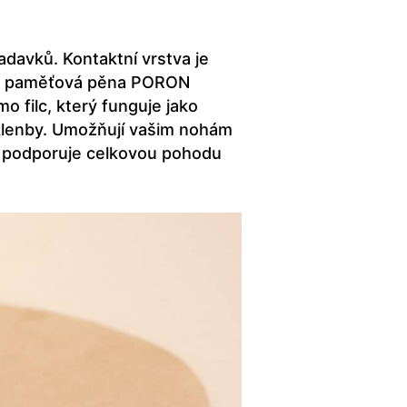
davků. Kontaktní vrstva je
dická paměťová pěna PORON
o filc, který funguje jako
 klenby. Umožňují vašim nohám
ž podporuje celkovou pohodu