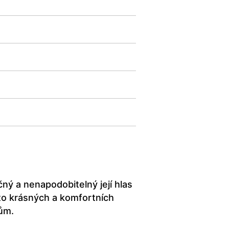
ný a nenapodobitelný její hlas
hto krásných a komfortních
tům.