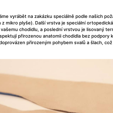
váme vyrábět na zakázku speciálně podle našich poža
va z mikro plyše). Další vrstva je speciální ortope
vašemu chodidlu, a poslední vrstvou je lisovaný term
respektují přirozenou anatomii chodidla bez podpory
e doprovázen přirozeným pohybem svalů a šlach, co