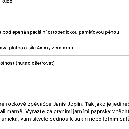
í kůže
a podlepená speciální ortopedickou paměťovou pěnou
vá plotna o síle 4mm / zero drop
olnost (nutno ošetřovat)
é rockové zpěvačce Janis Joplin. Tak jako je jedineč
edali marně. Vyrazte za prvními jarními paprsky v těc
sluníčka, vám skvěle sednou k sukni nebo letním ša