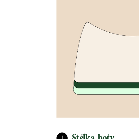
Stélka boty
1