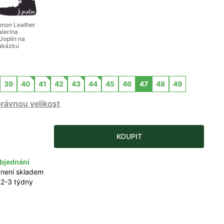
enon Leather
alerína
.Joplin na
akázku
39
40
41
42
43
44
45
46
47
48
49
právnou velikost
KOUPIT
bjednání
 není skladem
 2-3 týdny