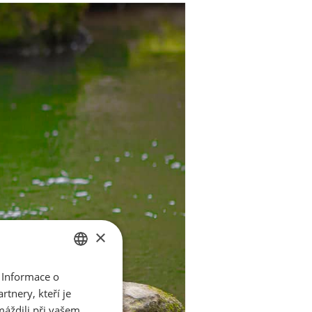
×
 Informace o
CZECH
tnery, kteří je
ENGLISH
máždili při vašem