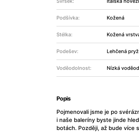
Svršek:
Italská hověz
Podšívka:
Kožená
Stélka:
Kožená vrstv
Podešev:
Lehčená pryžo
Voděodolnost:
Nízká voděod
Popis
Pojmenovali jsme je po svérázn
i naše baleríny byste jinde hl
botách. Později, až bude více 