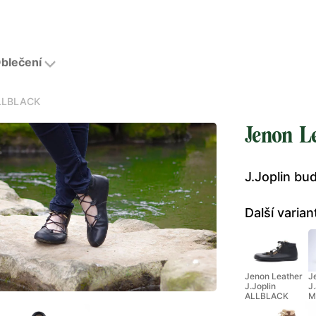
blečení
ALLBLACK
Jenon L
J.Joplin bu
Další varian
Jenon Leather
J
J.Joplin
J
ALLBLACK
M