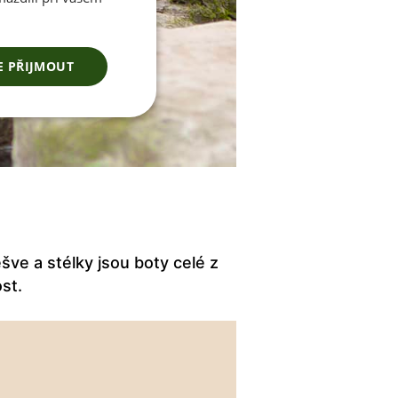
E PŘIJMOUT
šve a stélky jsou boty celé z
ost.