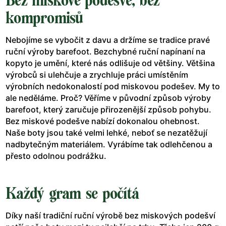
Bez miskové podešve, bez
kompromisů
Nebojíme se vybočit z davu a držíme se tradice pravé
ruční výroby barefoot. Bezchybné ruční napínaní na
kopyto je umění, které nás odlišuje od většiny. Většina
výrobců si ulehčuje a zrychluje práci umístěním
výrobních nedokonalostí pod miskovou podešev. My to
ale neděláme. Proč? Věříme v původní způsob výroby
barefoot, který zaručuje přirozenější způsob pohybu.
Bez miskové podešve nabízí dokonalou ohebnost.
Naše boty jsou také velmi lehké, neboť se nezatěžují
nadbytečným materiálem. Vyrábíme tak odlehčenou a
přesto odolnou podrážku.
Každý gram se počítá
Díky naší tradiční ruční výrobě bez miskových podešví