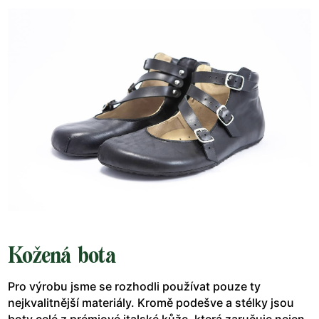
Kožená bota
Pro výrobu jsme se rozhodli používat pouze ty
nejkvalitnější materiály. Kromě podešve a stélky jsou
boty celé z prémiové italské kůže, která zaručuje nejen