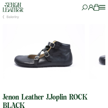
Baleríny
Jenon Leather J.Joplin ROCK
BLACK