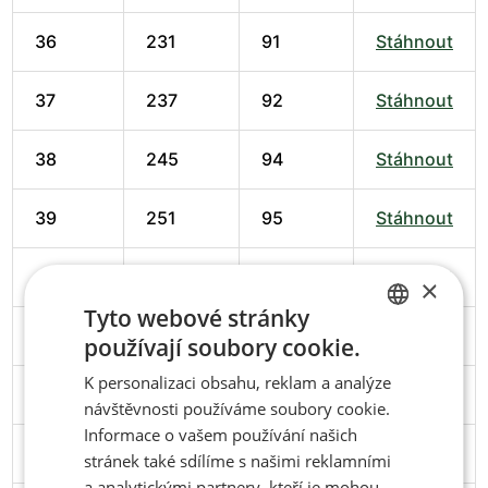
36
231
91
Stáhnout
37
237
92
Stáhnout
38
245
94
Stáhnout
39
251
95
Stáhnout
40
258
98
Stáhnout
×
Tyto webové stránky
41
266
102
Stáhnout
používají soubory cookie.
CZECH
K personalizaci obsahu, reklam a analýze
ENGLISH
42
274
102
Stáhnout
návštěvnosti používáme soubory cookie.
Informace o vašem používání našich
43
279
103
Stáhnout
stránek také sdílíme s našimi reklamními
a analytickými partnery, kteří je mohou