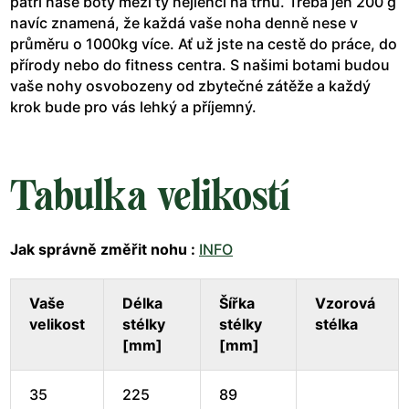
patří naše boty mezi ty nejlehčí na trhu. Třeba jen 200 g
navíc znamená, že každá vaše noha denně nese v
průměru o 1000kg více. Ať už jste na cestě do práce, do
přírody nebo do fitness centra. S našimi botami budou
vaše nohy osvobozeny od zbytečné zátěže a každý
krok bude pro vás lehký a příjemný.
Tabulka velikostí
Jak správně změřit nohu :
INFO
Vaše
Délka
Šířka
Vzorová
velikost
stélky
stélky
stélka
[mm]
[mm]
35
225
89