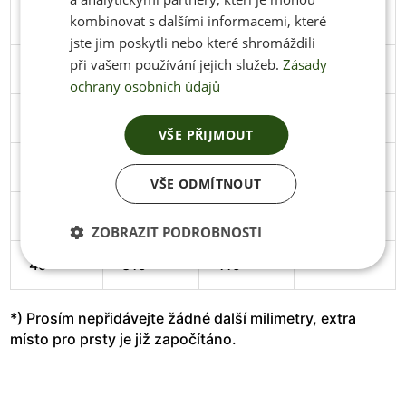
44
286
106
Stáhnout
kombinovat s dalšími informacemi, které
jste jim poskytli nebo které shromáždili
při vašem používání jejich služeb.
Zásady
45
291
106
Stáhnout
ochrany osobních údajů
46
297
108
Stáhnout
VŠE PŘIJMOUT
47
305
111
Stáhnout
VŠE ODMÍTNOUT
48
313
114
Stáhnout
ZOBRAZIT PODROBNOSTI
49
319
119
*) Prosím nepřidávejte žádné další milimetry, extra
místo pro prsty je již započítáno.