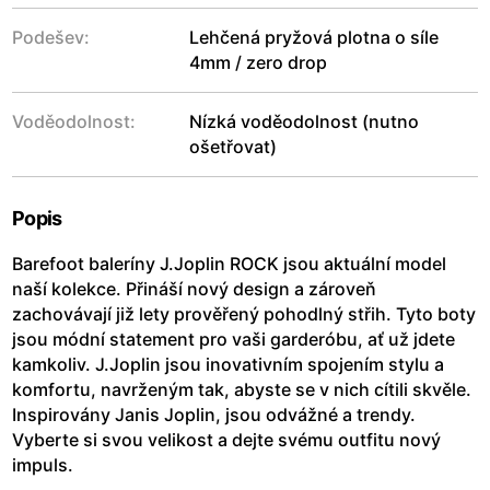
Podešev:
Lehčená pryžová plotna o síle
4mm / zero drop
Voděodolnost:
Nízká voděodolnost (nutno
ošetřovat)
Popis
Barefoot baleríny J.Joplin ROCK jsou aktuální model
naší kolekce. Přináší nový design a zároveň
zachovávají již lety prověřený pohodlný střih. Tyto boty
jsou módní statement pro vaši garderóbu, ať už jdete
kamkoliv. J.Joplin jsou inovativním spojením stylu a
komfortu, navrženým tak, abyste se v nich cítili skvěle.
Inspirovány Janis Joplin, jsou odvážné a trendy.
Vyberte si svou velikost a dejte svému outfitu nový
impuls.