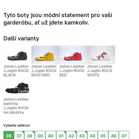
Tyto boty jsou módní statement pro vaši
garderóbu, ať už jdete kamkoliv.
Další varianty
Jenon Leather
Jenon Leather
Jenon Leather
Jenon Leather
J.Joplin ROCK
J.Joplin ROCK
J.Joplin ROCK
J.Joplin ROCK
BLACK
MUSTARD
RED
WHITE
Jenon Leather
balerína
J.Joplin ROCK
na zakázku
Vyberte velikost
36
37
38
39
40
41
42
43
44
45
46
47