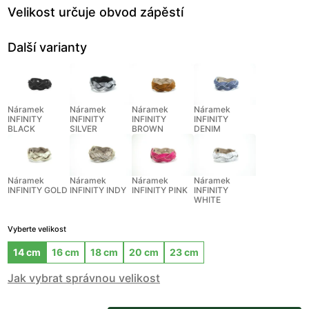
Velikost určuje obvod zápěstí
Další varianty
Náramek
Náramek
Náramek
Náramek
INFINITY
INFINITY
INFINITY
INFINITY
BLACK
SILVER
BROWN
DENIM
Náramek
Náramek
Náramek
Náramek
INFINITY GOLD
INFINITY INDY
INFINITY PINK
INFINITY
WHITE
Vyberte velikost
14 cm
16 cm
18 cm
20 cm
23 cm
Jak vybrat správnou velikost