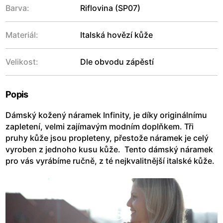
Barva:
Riflovina (SP07)
Materiál:
Italská hovězí kůže
Velikost:
Dle obvodu zápěstí
Popis
Dámský kožený náramek Infinity, je díky originálnímu
zapletení, velmi zajímavým modním doplňkem. Tři
pruhy kůže jsou propleteny, přestože náramek je celý
vyroben z jednoho kusu kůže. Tento dámský náramek
pro vás vyrábíme ručně, z té nejkvalitnější italské kůže.