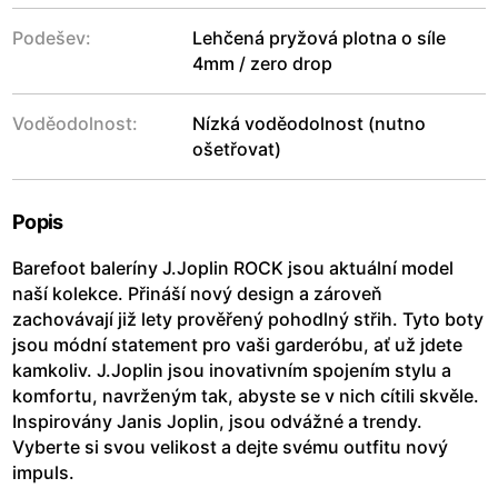
Podešev:
Lehčená pryžová plotna o síle
4mm / zero drop
Voděodolnost:
Nízká voděodolnost (nutno
ošetřovat)
Popis
Barefoot baleríny J.Joplin ROCK jsou aktuální model
naší kolekce. Přináší nový design a zároveň
zachovávají již lety prověřený pohodlný střih. Tyto boty
jsou módní statement pro vaši garderóbu, ať už jdete
kamkoliv. J.Joplin jsou inovativním spojením stylu a
komfortu, navrženým tak, abyste se v nich cítili skvěle.
Inspirovány Janis Joplin, jsou odvážné a trendy.
Vyberte si svou velikost a dejte svému outfitu nový
impuls.