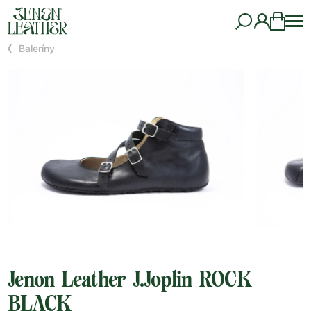
Baleríny
Jenon Leather J.Joplin ROCK
BLACK