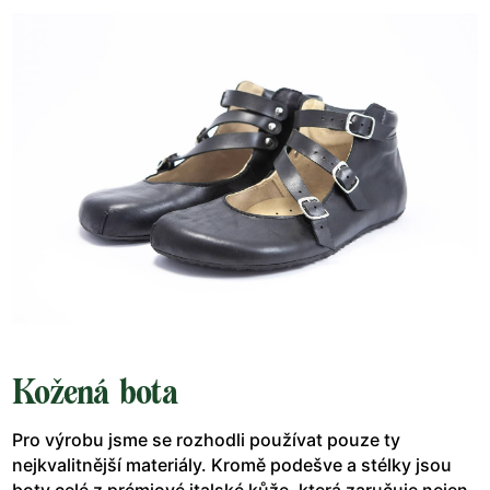
Kožená bota
Pro výrobu jsme se rozhodli používat pouze ty
nejkvalitnější materiály. Kromě podešve a stélky jsou
boty celé z prémiové italské kůže, která zaručuje nejen