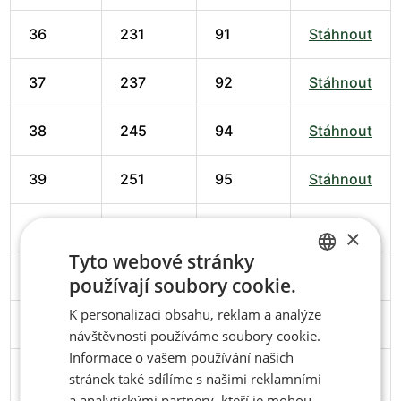
36
231
91
Stáhnout
37
237
92
Stáhnout
38
245
94
Stáhnout
39
251
95
Stáhnout
40
258
98
Stáhnout
×
Tyto webové stránky
41
266
102
Stáhnout
používají soubory cookie.
CZECH
K personalizaci obsahu, reklam a analýze
ENGLISH
42
274
102
Stáhnout
návštěvnosti používáme soubory cookie.
Informace o vašem používání našich
43
279
103
Stáhnout
stránek také sdílíme s našimi reklamními
a analytickými partnery, kteří je mohou