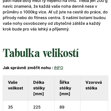
patří naše boty mezi ty nejlehčí na trhu. Třeba jen 200 g
navíc znamená, že každá vaše noha denně nese v
průměru o 1000kg více. Ať už jste na cestě do práce, do
přírody nebo do fitness centra. S našimi botami budou
vaše nohy osvobozeny od zbytečné zátěže a každý
krok bude pro vás lehký a příjemný.
Tabulka velikostí
Jak správně změřit nohu :
INFO
Vaše
Délka
Šířka
Vzorová
velikost
stélky
stélky
stélka
[mm]
[mm]
35
225
89