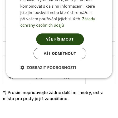
44
286
106
Stáhnout
kombinovat s dalšími informacemi, které
jste jim poskytli nebo které shromáždili
při vašem používání jejich služeb.
Zásady
45
291
106
Stáhnout
ochrany osobních údajů
46
297
108
Stáhnout
VŠE PŘIJMOUT
47
305
111
Stáhnout
VŠE ODMÍTNOUT
48
313
114
Stáhnout
ZOBRAZIT PODROBNOSTI
49
319
119
*) Prosím nepřidávejte žádné další milimetry, extra
místo pro prsty je již započítáno.