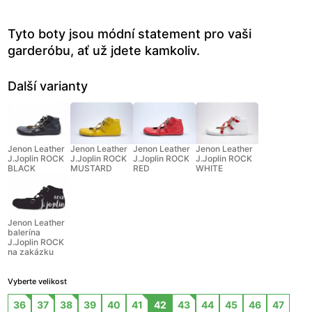
Tyto boty jsou módní statement pro vaši
garderóbu, ať už jdete kamkoliv.
Další varianty
Jenon Leather
Jenon Leather
Jenon Leather
Jenon Leather
J.Joplin ROCK
J.Joplin ROCK
J.Joplin ROCK
J.Joplin ROCK
BLACK
MUSTARD
RED
WHITE
Jenon Leather
balerína
J.Joplin ROCK
na zakázku
Vyberte velikost
36
37
38
39
40
41
42
43
44
45
46
47