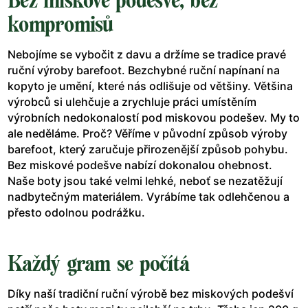
Bez miskové podešve, bez
kompromisů
Nebojíme se vybočit z davu a držíme se tradice pravé
ruční výroby barefoot. Bezchybné ruční napínaní na
kopyto je umění, které nás odlišuje od většiny. Většina
výrobců si ulehčuje a zrychluje práci umístěním
výrobních nedokonalostí pod miskovou podešev. My to
ale neděláme. Proč? Věříme v původní způsob výroby
barefoot, který zaručuje přirozenější způsob pohybu.
Bez miskové podešve nabízí dokonalou ohebnost.
Naše boty jsou také velmi lehké, neboť se nezatěžují
nadbytečným materiálem. Vyrábíme tak odlehčenou a
přesto odolnou podrážku.
Každý gram se počítá
Díky naší tradiční ruční výrobě bez miskových podešví