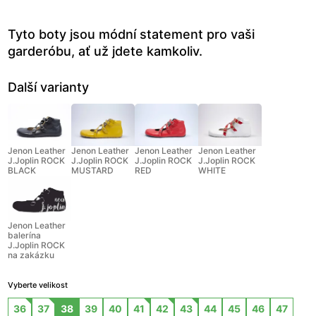
Tyto boty jsou módní statement pro vaši
garderóbu, ať už jdete kamkoliv.
Další varianty
Jenon Leather
Jenon Leather
Jenon Leather
Jenon Leather
J.Joplin ROCK
J.Joplin ROCK
J.Joplin ROCK
J.Joplin ROCK
BLACK
MUSTARD
RED
WHITE
Jenon Leather
balerína
J.Joplin ROCK
na zakázku
Vyberte velikost
36
37
38
39
40
41
42
43
44
45
46
47