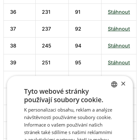
36
231
91
Stáhnout
37
237
92
Stáhnout
38
245
94
Stáhnout
39
251
95
Stáhnout
40
258
98
Stáhnout
×
Tyto webové stránky
41
266
102
Stáhnout
používají soubory cookie.
CZECH
K personalizaci obsahu, reklam a analýze
ENGLISH
42
274
102
Stáhnout
návštěvnosti používáme soubory cookie.
Informace o vašem používání našich
43
279
103
Stáhnout
stránek také sdílíme s našimi reklamními
a analytickými partnery, kteří je mohou