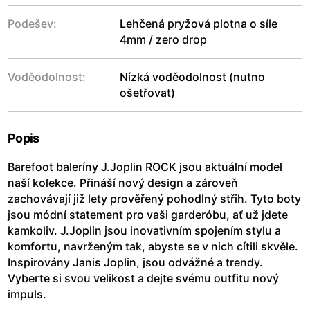
Podešev:
Lehčená pryžová plotna o síle
4mm / zero drop
Voděodolnost:
Nízká voděodolnost (nutno
ošetřovat)
Popis
Barefoot baleríny J.Joplin ROCK jsou aktuální model
naší kolekce. Přináší nový design a zároveň
zachovávají již lety prověřený pohodlný střih. Tyto boty
jsou módní statement pro vaši garderóbu, ať už jdete
kamkoliv. J.Joplin jsou inovativním spojením stylu a
komfortu, navrženým tak, abyste se v nich cítili skvěle.
Inspirovány Janis Joplin, jsou odvážné a trendy.
Vyberte si svou velikost a dejte svému outfitu nový
impuls.