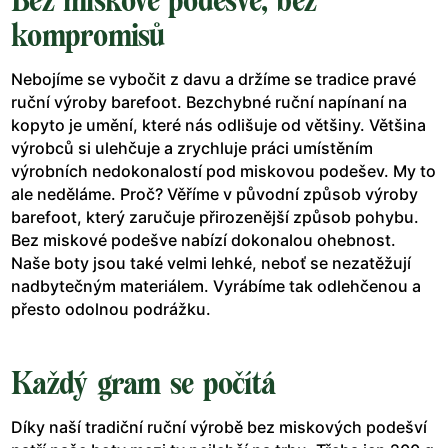
Bez miskové podešve, bez
kompromisů
Nebojíme se vybočit z davu a držíme se tradice pravé
ruční výroby barefoot. Bezchybné ruční napínaní na
kopyto je umění, které nás odlišuje od většiny. Většina
výrobců si ulehčuje a zrychluje práci umístěním
výrobních nedokonalostí pod miskovou podešev. My to
ale neděláme. Proč? Věříme v původní způsob výroby
barefoot, který zaručuje přirozenější způsob pohybu.
Bez miskové podešve nabízí dokonalou ohebnost.
Naše boty jsou také velmi lehké, neboť se nezatěžují
nadbytečným materiálem. Vyrábíme tak odlehčenou a
přesto odolnou podrážku.
Každý gram se počítá
Díky naší tradiční ruční výrobě bez miskových podešví