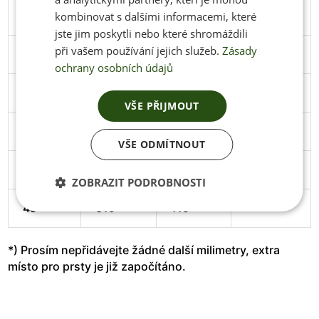
44
286
106
Stáhnout
kombinovat s dalšími informacemi, které
jste jim poskytli nebo které shromáždili
při vašem používání jejich služeb.
Zásady
45
291
106
Stáhnout
ochrany osobních údajů
46
297
108
Stáhnout
VŠE PŘIJMOUT
47
305
111
Stáhnout
VŠE ODMÍTNOUT
48
313
114
Stáhnout
ZOBRAZIT PODROBNOSTI
49
319
119
*) Prosím nepřidávejte žádné další milimetry, extra
místo pro prsty je již započítáno.