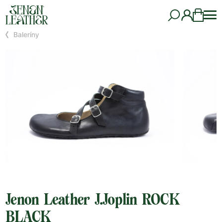
Baleríny
Jenon Leather J.Joplin ROCK
BLACK