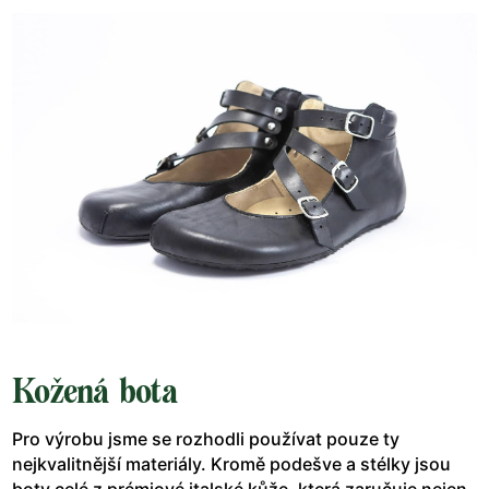
Kožená bota
Pro výrobu jsme se rozhodli používat pouze ty
nejkvalitnější materiály. Kromě podešve a stélky jsou
boty celé z prémiové italské kůže, která zaručuje nejen