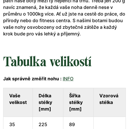
patří naše boty mezi ty nejlehčí na trhu. Třeba jen 200 g
navíc znamená, že každá vaše noha denně nese v
průměru o 1000kg více. Ať už jste na cestě do práce, do
přírody nebo do fitness centra. S našimi botami budou
vaše nohy osvobozeny od zbytečné zátěže a každý
krok bude pro vás lehký a příjemný.
Tabulka velikostí
Jak správně změřit nohu :
INFO
Vaše
Délka
Šířka
Vzorová
velikost
stélky
stélky
stélka
[mm]
[mm]
35
225
89