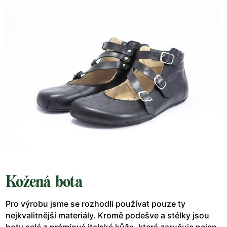
Kožená bota
Pro výrobu jsme se rozhodli používat pouze ty
nejkvalitnější materiály. Kromě podešve a stélky jsou
boty celé z prémiové italské kůže, která zaručuje nejen