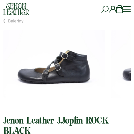
Baleríny
Jenon Leather J.Joplin ROCK
BLACK