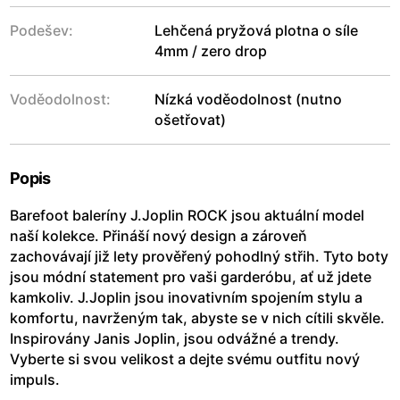
Podešev:
Lehčená pryžová plotna o síle
4mm / zero drop
Voděodolnost:
Nízká voděodolnost (nutno
ošetřovat)
Popis
Barefoot baleríny J.Joplin ROCK jsou aktuální model
naší kolekce. Přináší nový design a zároveň
zachovávají již lety prověřený pohodlný střih. Tyto boty
jsou módní statement pro vaši garderóbu, ať už jdete
kamkoliv. J.Joplin jsou inovativním spojením stylu a
komfortu, navrženým tak, abyste se v nich cítili skvěle.
Inspirovány Janis Joplin, jsou odvážné a trendy.
Vyberte si svou velikost a dejte svému outfitu nový
impuls.