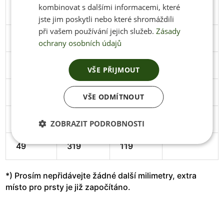
kombinovat s dalšími informacemi, které
44
286
106
Stáhnout
jste jim poskytli nebo které shromáždili
při vašem používání jejich služeb.
Zásady
45
291
106
Stáhnout
ochrany osobních údajů
46
297
108
Stáhnout
VŠE PŘIJMOUT
47
305
111
Stáhnout
VŠE ODMÍTNOUT
48
313
114
Stáhnout
ZOBRAZIT PODROBNOSTI
49
319
119
*) Prosím nepřidávejte žádné další milimetry, extra
místo pro prsty je již započítáno.