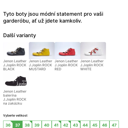
Tyto boty jsou módní statement pro vaši
garderóbu, ať už jdete kamkoliv.
Další varianty
Jenon Leather
Jenon Leather
Jenon Leather
Jenon Leather
J.Joplin ROCK
J.Joplin ROCK
J.Joplin ROCK
J.Joplin ROCK
BLACK
MUSTARD
RED
WHITE
Jenon Leather
balerína
J.Joplin ROCK
na zakázku
Vyberte velikost
36
37
38
39
40
41
42
43
44
45
46
47