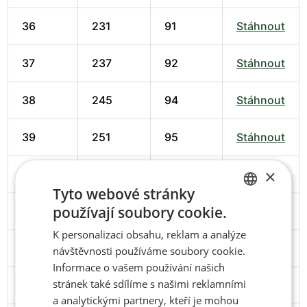
36
231
91
Stáhnout
37
237
92
Stáhnout
38
245
94
Stáhnout
39
251
95
Stáhnout
×
40
258
98
Stáhnout
Tyto webové stránky
používají soubory cookie.
41
266
102
Stáhnout
CZECH
K personalizaci obsahu, reklam a analýze
ENGLISH
42
274
102
Stáhnout
návštěvnosti používáme soubory cookie.
Informace o vašem používání našich
stránek také sdílíme s našimi reklamními
43
279
103
Stáhnout
a analytickými partnery, kteří je mohou