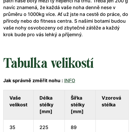
patří naše boty mezi ty nejlehčí na trhu. Třeba jen 200 g
navíc znamená, že každá vaše noha denně nese v
průměru o 1000kg více. Ať už jste na cestě do práce, do
přírody nebo do fitness centra. S našimi botami budou
vaše nohy osvobozeny od zbytečné zátěže a každý
krok bude pro vás lehký a příjemný.
Tabulka velikostí
Jak správně změřit nohu :
INFO
Vaše
Délka
Šířka
Vzorová
velikost
stélky
stélky
stélka
[mm]
[mm]
35
225
89