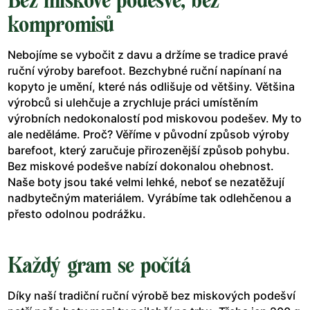
Bez miskové podešve, bez
kompromisů
Nebojíme se vybočit z davu a držíme se tradice pravé
ruční výroby barefoot. Bezchybné ruční napínaní na
kopyto je umění, které nás odlišuje od většiny. Většina
výrobců si ulehčuje a zrychluje práci umístěním
výrobních nedokonalostí pod miskovou podešev. My to
ale neděláme. Proč? Věříme v původní způsob výroby
barefoot, který zaručuje přirozenější způsob pohybu.
Bez miskové podešve nabízí dokonalou ohebnost.
Naše boty jsou také velmi lehké, neboť se nezatěžují
nadbytečným materiálem. Vyrábíme tak odlehčenou a
přesto odolnou podrážku.
Každý gram se počítá
Díky naší tradiční ruční výrobě bez miskových podešví