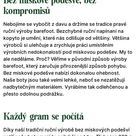
Bez miskové podešve, bez
kompromisů
Nebojíme se vybočit z davu a držíme se tradice pravé
ruční výroby barefoot. Bezchybné ruční napínaní na
kopyto je umění, které nás odlišuje od většiny. Většina
výrobců si ulehčuje a zrychluje práci umístěním
výrobních nedokonalostí pod miskovou podešev. My to
ale neděláme. Proč? Věříme v původní způsob výroby
barefoot, který zaručuje přirozenější způsob pohybu.
Bez miskové podešve nabízí dokonalou ohebnost.
Naše boty jsou také velmi lehké, neboť se nezatěžují
nadbytečným materiálem. Vyrábíme tak odlehčenou a
přesto odolnou podrážku.
Každý gram se počítá
Díky naší tradiční ruční výrobě bez miskových podešví