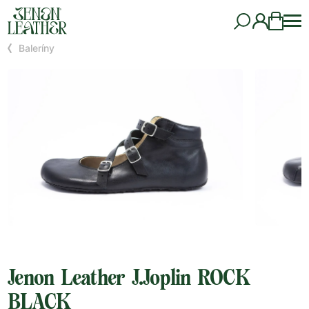
Baleríny
Jenon Leather J.Joplin ROCK
BLACK