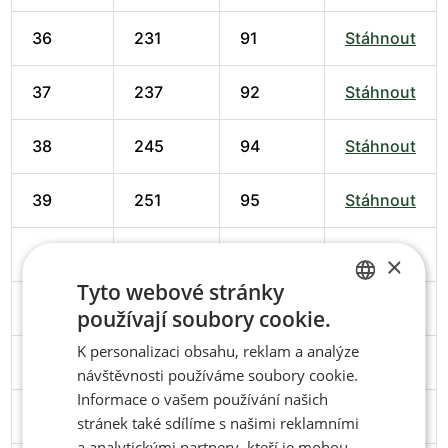
36
231
91
Stáhnout
37
237
92
Stáhnout
38
245
94
Stáhnout
39
251
95
Stáhnout
40
258
98
Stáhnout
×
Tyto webové stránky
41
266
102
Stáhnout
používají soubory cookie.
CZECH
K personalizaci obsahu, reklam a analýze
ENGLISH
42
274
102
Stáhnout
návštěvnosti používáme soubory cookie.
Informace o vašem používání našich
43
279
103
Stáhnout
stránek také sdílíme s našimi reklamními
a analytickými partnery, kteří je mohou