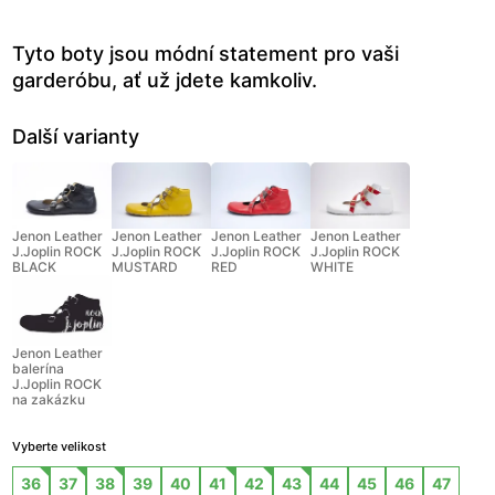
Tyto boty jsou módní statement pro vaši
garderóbu, ať už jdete kamkoliv.
Další varianty
Jenon Leather
Jenon Leather
Jenon Leather
Jenon Leather
J.Joplin ROCK
J.Joplin ROCK
J.Joplin ROCK
J.Joplin ROCK
BLACK
MUSTARD
RED
WHITE
Jenon Leather
balerína
J.Joplin ROCK
na zakázku
Vyberte velikost
36
37
38
39
40
41
42
43
44
45
46
47