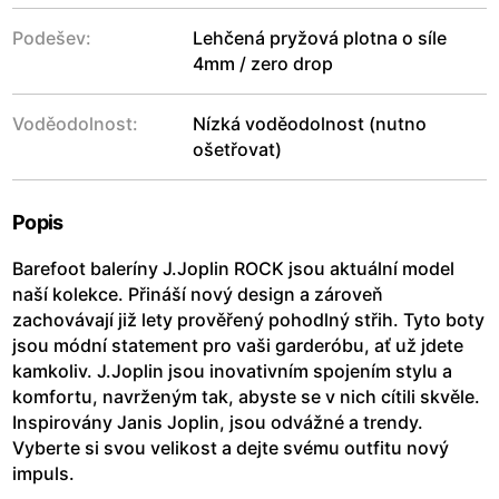
Podešev:
Lehčená pryžová plotna o síle
4mm / zero drop
Voděodolnost:
Nízká voděodolnost (nutno
ošetřovat)
Popis
Barefoot baleríny J.Joplin ROCK jsou aktuální model
naší kolekce. Přináší nový design a zároveň
zachovávají již lety prověřený pohodlný střih. Tyto boty
jsou módní statement pro vaši garderóbu, ať už jdete
kamkoliv. J.Joplin jsou inovativním spojením stylu a
komfortu, navrženým tak, abyste se v nich cítili skvěle.
Inspirovány Janis Joplin, jsou odvážné a trendy.
Vyberte si svou velikost a dejte svému outfitu nový
impuls.