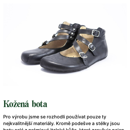
Kožená bota
Pro výrobu jsme se rozhodli používat pouze ty
nejkvalitnější materiály. Kromě podešve a stélky jsou
boty celé z prémiové italské kůže, která zaručuje nejen