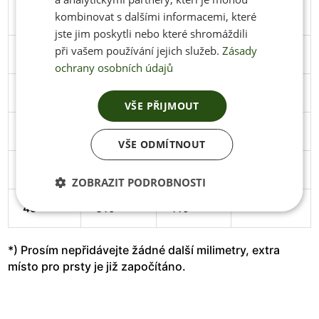
44
286
106
Stáhnout
kombinovat s dalšími informacemi, které
jste jim poskytli nebo které shromáždili
při vašem používání jejich služeb.
Zásady
45
291
106
Stáhnout
ochrany osobních údajů
46
297
108
Stáhnout
VŠE PŘIJMOUT
47
305
111
Stáhnout
VŠE ODMÍTNOUT
48
313
114
Stáhnout
ZOBRAZIT PODROBNOSTI
49
319
119
*) Prosím nepřidávejte žádné další milimetry, extra
místo pro prsty je již započítáno.