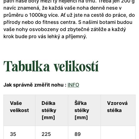
patří naše boty mezi ty nejlehčí na trhu. Třeba jen 200 g
navíc znamená, že každá vaše noha denně nese v
průměru o 1000kg více. Ať už jste na cestě do práce, do
přírody nebo do fitness centra. S našimi botami budou
vaše nohy osvobozeny od zbytečné zátěže a každý
krok bude pro vás lehký a příjemný.
Tabulka velikostí
Jak správně změřit nohu :
INFO
Vaše
Délka
Šířka
Vzorová
velikost
stélky
stélky
stélka
[mm]
[mm]
35
225
89